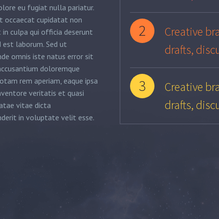
lore eu fugiat nulla pariatur.
t occaecat cupidatat non
2
Creative bra
 in culpa qui officia deserunt
d est laborum. Sed ut
drafts, disc
nde omnis iste natus error sit
accusantium doloremque
totam rem aperiam, eaque ipsa
3
Creative bra
nventore veritatis et quasi
drafts, disc
atae vitae dicta
derit in voluptate velit esse.