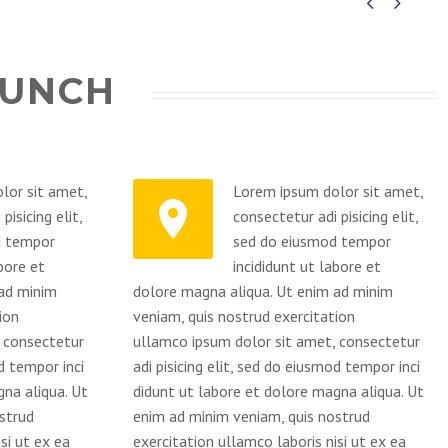


AUNCH
lor sit amet,
Lorem ipsum dolor sit amet,


pisicing elit,
consectetur adi pisicing elit,
d tempor
sed do eiusmod tempor
bore et
incididunt ut labore et
 ad minim
dolore magna aliqua. Ut enim ad minim
ion
veniam, quis nostrud exercitation
 consectetur
ullamco ipsum dolor sit amet, consectetur
od tempor inci
adi pisicing elit, sed do eiusmod tempor inci
gna aliqua. Ut
didunt ut labore et dolore magna aliqua. Ut
strud
enim ad minim veniam, quis nostrud
si ut ex ea
exercitation ullamco laboris nisi ut ex ea