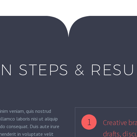
N STEPS & RES
nim veniam, quis nostrud
llamco laboris nisi ut aliquip
1
Creative bra
o consequat. Duis aute irure
drafts, disc
henderit in voluptate velit