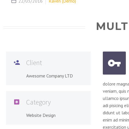
22/03/2016
Raven (Demo)
MULT


Client

Awesome Company LTD
dolore magna
veniam, quis 
ullamco ipsum
Category

adi pisicing e
didunt ut lab
Website Design
enim ad minim
exercitation u