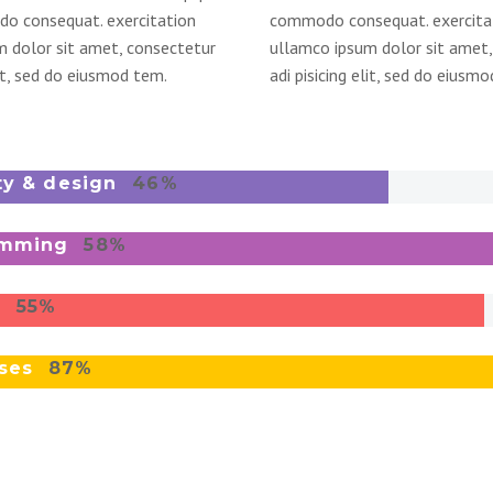
o consequat. exercitation
commodo consequat. exercita
 dolor sit amet, consectetur
ullamco ipsum dolor sit amet,
lit, sed do eiusmod tem.
adi pisicing elit, sed do eiusm
ity & design
46%
amming
58%
g
55%
ases
87%