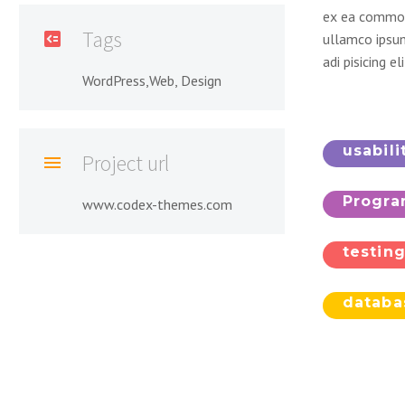
ex ea commod
Tags

ullamco ipsum
adi pisicing e
WordPress,Web, Design
usabil
Project url

Progr
www.codex-themes.com
testin
datab