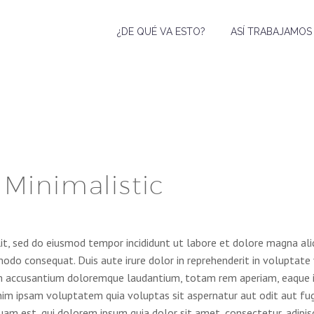
¿DE QUÉ VA ESTO?
ASÍ TRABAJAMOS
 Minimalistic
lit, sed do eiusmod tempor incididunt ut labore et dolore magna al
odo consequat. Duis aute irure dolor in reprehenderit in voluptate v
em accusantium doloremque laudantium, totam rem aperiam, eaque ips
nim ipsam voluptatem quia voluptas sit aspernatur aut odit aut fug
uam est, qui dolorem ipsum quia dolor sit amet, consectetur, adipi