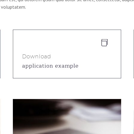
t voluptatem.


Download
application example