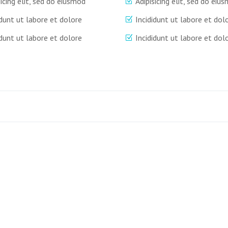
sicing elit, sed do eiusmod
Adipisicing elit, sed do eiu
idunt ut labore et dolore
Incididunt ut labore et dol
idunt ut labore et dolore
Incididunt ut labore et dol