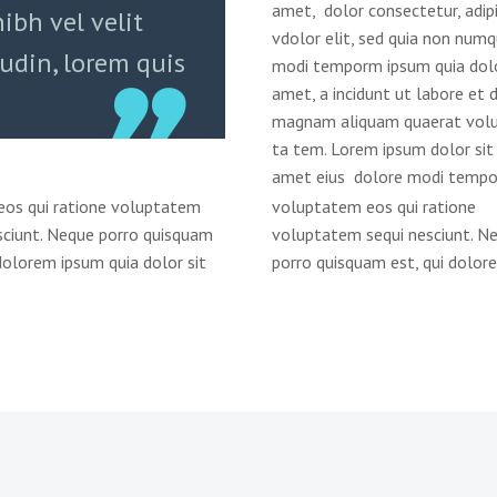
amet, dolor consectetur, adipi
ibh vel velit
vdolor elit, sed quia non num
tudin, lorem quis
modi temporm ipsum quia dolo
amet, a incidunt ut labore et 
magnam aliquam quaerat volu
ta tem. Lorem ipsum dolor sit
amet eius dolore modi temp
eos qui ratione voluptatem
voluptatem eos qui ratione
sciunt. Neque porro quisquam
voluptatem sequi nesciunt. N
 dolorem ipsum quia dolor sit
porro quisquam est, qui dolor