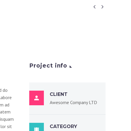


Project info
ed do
CLIENT
labore

Awesome Company LTD
im ad
ptatem
uisquam
lor sit
CATEGORY
