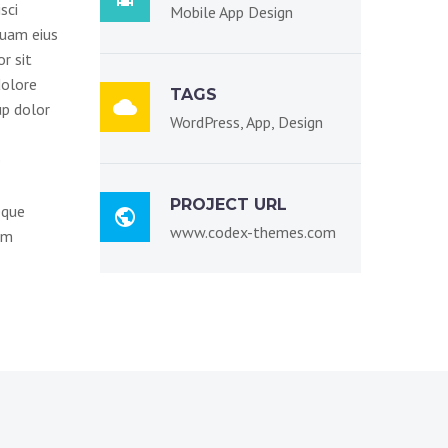
sci
Mobile App Design
quam eius
r sit
dolore
TAGS

p dolor
WordPress, App, Design
o
PROJECT URL
eque

www.codex-themes.com
em