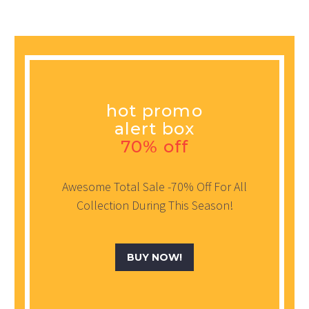
hot promo
alert box
70% off
Awesome Total Sale -70% Off For All
Collection During This Season!
BUY NOW!