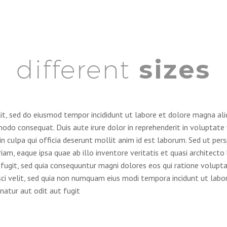
different
sizes
lit, sed do eiusmod tempor incididunt ut labore et dolore magna al
odo consequat. Duis aute irure dolor in reprehenderit in voluptate v
n culpa qui officia deserunt mollit anim id est laborum. Sed ut pers
, eaque ipsa quae ab illo inventore veritatis et quasi architecto
fugit, sed quia consequuntur magni dolores eos qui ratione volupt
isci velit, sed quia non numquam eius modi tempora incidunt ut l
atur aut odit aut fugit