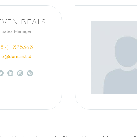
EVEN BEALS
r Sales Manager
987) 1625346
nfo@domain.tld