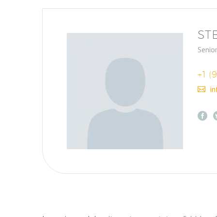
ST
Senio
+1 (
i