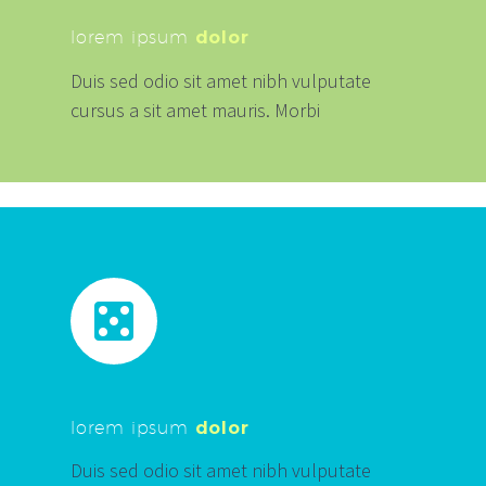
lorem ipsum
dolor
Duis sed odio sit amet nibh vulputate
cursus a sit amet mauris. Morbi


lorem ipsum
dolor
Duis sed odio sit amet nibh vulputate