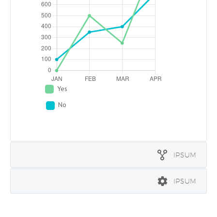
Yes
No
IPSUM
IPSUM