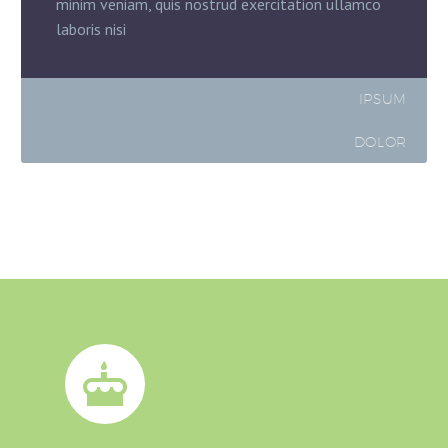
minim veniam, quis nostrud exercitation ullamco
laboris nisi
IPSUM
DOLOR

