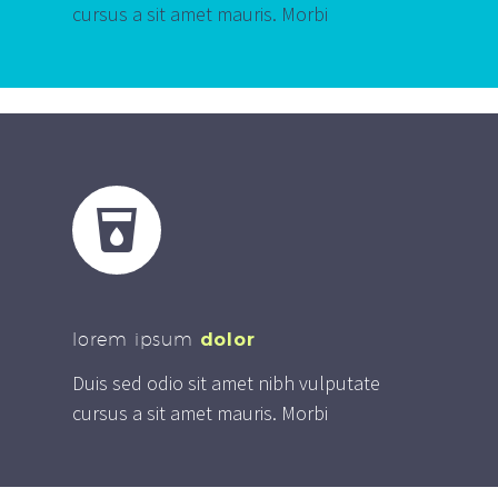
cursus a sit amet mauris. Morbi


lorem ipsum
dolor
Duis sed odio sit amet nibh vulputate
cursus a sit amet mauris. Morbi