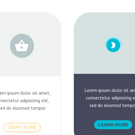




Lorem ipsum dolor sit a
em ipsum dolor sit amet,
consectetur adipisicing el
nsectetur adipisicing elit,
sed do eiusmod tempo
sed do eiusmod tempor
LEARN MORE
LEARN MORE