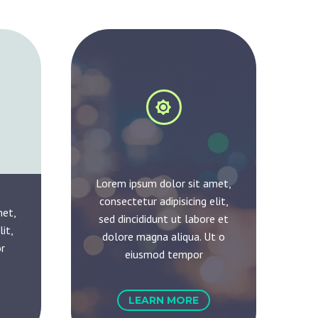


Lorem ipsum dolor sit amet,
consectetur adipisicing elit,
met,
sed dincididunt ut labore et
it,
dolore magna aliqua. Ut o
r
eiusmod tempor
LEARN MORE