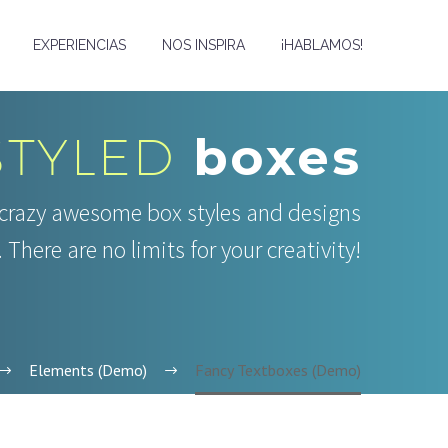
EXPERIENCIAS
NOS INSPIRA
¡HABLAMOS!
STYLED
boxes
 crazy awesome box styles and designs
 There are no limits for your creativity!
Elements (Demo)
Fancy Textboxes (Demo)