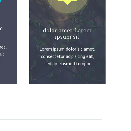
em
dolor amet Lorem
ipsum sit
met,
Lorem ipsum dolor sit amet,
it,
consectetur adipisicing elit,
r
sed do eiusmod tempor