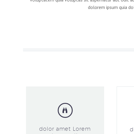
dolorem ipsum quia dol


dolor amet Lorem
d