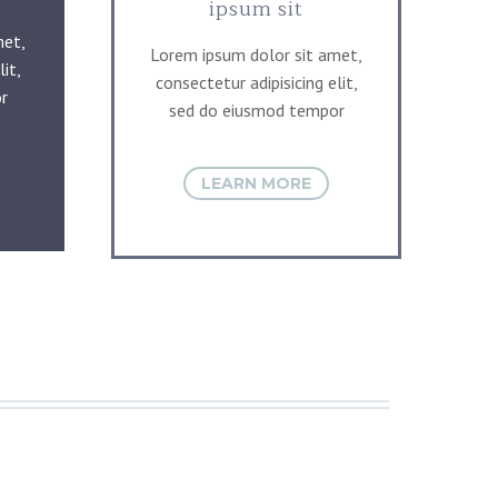
ipsum sit
met,
Lorem ipsum dolor sit amet,
it,
consectetur adipisicing elit,
r
sed do eiusmod tempor
LEARN MORE