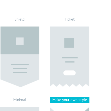
Shield
Ticket
Minimal
Make your own style