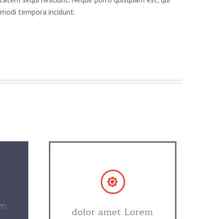
 modi tempora incidunt.


em
dolor amet Lorem