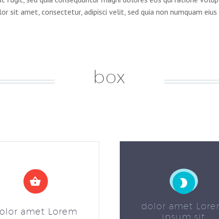
or sit amet, consectetur, adipisci velit, sed quia non numquam eius
box




dolor amet Lor
olor amet Lorem
ipsum sit