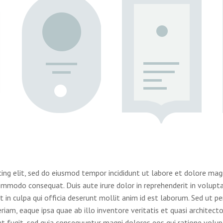
cing elit, sed do eiusmod tempor incididunt ut labore et dolore mag
commodo consequat. Duis aute irure dolor in reprehenderit in voluptat
 in culpa qui officia deserunt mollit anim id est laborum. Sed ut pe
m, eaque ipsa quae ab illo inventore veritatis et quasi architect
t fugit, sed quia consequuntur magni dolores eos qui ratione volu