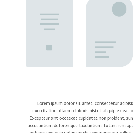
Lorem ipsum dolor sit amet, consectetur adipisi
exercitation ullamco laboris nisi ut aliquip ex ea 
Excepteur sint occaecat cupidatat non proident, sunt
accusantium doloremque laudantium, totam rem aperia
voluptatem quia voluptas sit aspernatur aut odit au