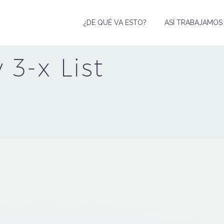
¿DE QUÉ VA ESTO?
ASÍ TRABAJAMOS
3-x List